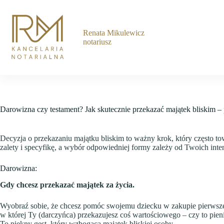
Przejdź
do
treści
Renata Mikulewicz
notariusz
Darowizna czy testament? Jak skutecznie przekazać majątek bliskim –
Decyzja o przekazaniu majątku bliskim to ważny krok, który często t
zalety i specyfikę, a wybór odpowiedniej formy zależy od Twoich intenc
Darowizna:
Gdy chcesz przekazać majątek za życia.
Wyobraź sobie, że chcesz pomóc swojemu dziecku w zakupie pierwsze
w której Ty (darczyńca) przekazujesz coś wartościowego – czy to pien
To piękny gest, który wzbogaca majątek bliskiej osoby.