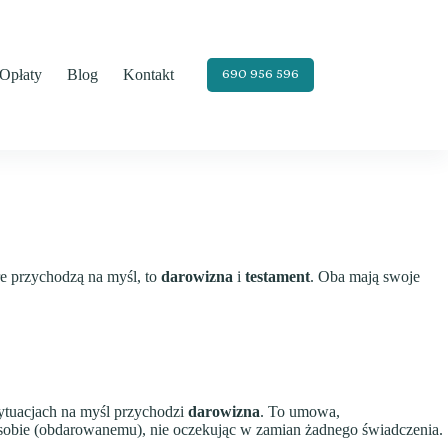
Opłaty
Blog
Kontakt
690 956 596
re przychodzą na myśl, to
darowizna
i
testament
. Oba mają swoje
ytuacjach na myśl przychodzi
darowizna
. To umowa,
sobie (obdarowanemu), nie oczekując w zamian żadnego świadczenia.