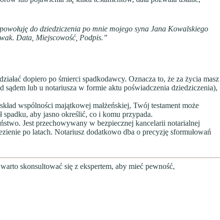
i powołuję do dziedziczenia po mnie mojego syna Jana Kowalskiego
owak. Data, Miejscowość, Podpis.”
ziałać dopiero po śmierci spadkodawcy. Oznacza to, że za życia masz
ądem lub u notariusza w formie aktu poświadczenia dziedziczenia),
w skład wspólności majątkowej małżeńskiej, Twój testament może
 spadku, aby jasno określić, co i komu przypada.
ństwo. Jest przechowywany w bezpiecznej kancelarii notarialnej
lezienie po latach. Notariusz dodatkowo dba o precyzję sformułowań
e warto skonsultować się z ekspertem, aby mieć pewność,