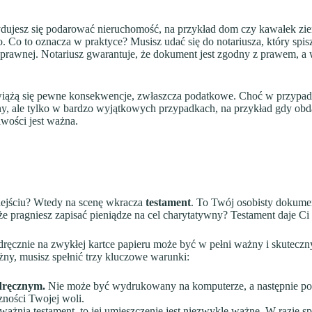
ujesz się podarować nieruchomość, na przykład dom czy kawałek ziemi
 Co to oznacza w praktyce? Musisz udać się do notariusza, który spis
cy prawnej. Notariusz gwarantuje, że dokument jest zgodny z prawem, a 
wiążą się pewne konsekwencje, zwłaszcza podatkowe. Choć w przypadku
zny, ale tylko w bardzo wyjątkowych przypadkach, na przykład gdy o
wości jest ważna.
dejściu? Wtedy na scenę wkracza
testament
. To Twój osobisty dokumen
 pragniesz zapisać pieniądze na cel charytatywny? Testament daje Ci 
dręcznie na zwykłej kartce papieru może być w pełni ważny i skuteczny
żny, musisz spełnić trzy kluczowe warunki:
dręcznym.
Nie może być wydrukowany na komputerze, a następnie pod
zności Twojej woli.
ażnia testament, to jej umieszczenie jest niezwykle ważne. W razie sp