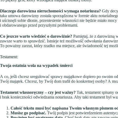
Dlaczego darowizna nieruchomości wymaga notariusza?
Gdy decyd
taka umowa darowizny została sporządzona w formie aktu notarialnego.
i uścisnęli sobie dłonie, przeniesienie własności nie będzie miało mo
i obdarowanego przed przyszłymi problemami.
Co jeszcze warto wiedzieć o darowiźnie?
Pamiętaj, że z darowizną 
zawsze warto to sprawdzić. Istnieje też możliwość odwołania darowi
To poważny zarzut, który rzadko ma miejsce, ale świadomość tej możli
Testament:
Twoja ostatnia wola na wypadek śmierci
A co, jeśli chcesz uregulować sprawy majątkowe dopiero po swoim o
Twój majątek. Chcesz, by Twój dom trafił do konkretnej osoby? A może
Testament własnoręczny – czy jest ważny?
Tak, testament spisany o
i brak konieczności odwiedzania notariusza. Aby taki testament był wa
Całość tekstu musi być napisana Twoim własnym pismem o
Musisz go podpisać.
Twój podpis jest potwierdzeniem autentyc
Powinien być opatrzony datą.
Choć brak daty nie zawsze uniew