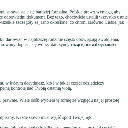
, sprawa staje się bardziej formalna. Polskie prawo wymaga, aby
ze odpowiedni dokument. Bez tego, choćbyście ustalili wszystko ustnie
wszelkie szczegóły są jasno określone, co chroni zarówno Ciebie, jak
 darowizn w najbliższej rodzinie często obowiązują zwolnienia,
bdarowany dopuści się wobec darczyńcy
rażącej niewdzięczności
.
t, w którym decydujesz, kto i w jakiej części odziedziczy
pełną kontrolę nad Twoją ostatnią wolą.
 prawnie. Wiele osób wybiera tę formę ze względu na jej prostotę
pisany. Każde słowo musi wyjść spod Twojej ręki.
orów lub pojawienia się kilku testamentów, data pozwala ustalić,