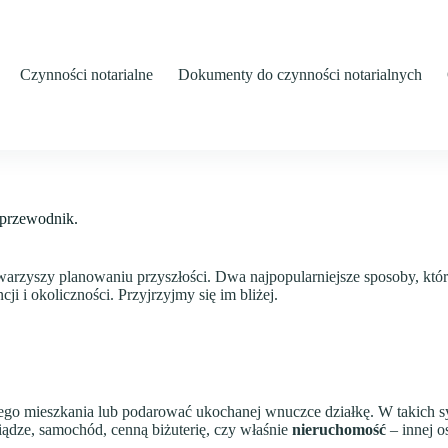
Czynności notarialne
Dokumenty do czynności notarialnych
 przewodnik.
owarzyszy planowaniu przyszłości. Dwa najpopularniejsze sposoby, któ
ji i okoliczności. Przyjrzyjmy się im bliżej.
go mieszkania lub podarować ukochanej wnuczce działkę. W takich s
iądze, samochód, cenną biżuterię, czy właśnie
nieruchomość
– innej o