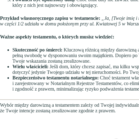
który z nich jest najnowszy i obowiązujący.
Przykład własnoręcznego zapisu w testamencie:
„Ja, [Twoje imię i
w części 1/2 udziału w domu położonym przy ul. Kwiatowej 5 w Warsz
Ważne aspekty testamentu, o których musisz wiedzieć:
Skuteczność po śmierci:
Kluczową różnicą między darowizną a
pełną swobodę w dysponowaniu swoim majątkiem. Dopiero po Tw
Twoje wskazania zostaną zrealizowane.
Wielu właścicieli:
Jeśli dom, który chcesz zapisać, ma kilku ws
dotyczyć jedynie Twojego udziału w tej nieruchomości. Po Twoje
Bezpieczeństwo testamentu notarialnego:
Choć testament wła
i zarejestrowany w Notarialnym Rejestrze Testamentów, co elimi
i zgodność z prawem, minimalizując ryzyko podważenia testamen
Wybór między darowizną a testamentem zależy od Twojej indywidualnej 
że Twoje intencje zostaną zrealizowane zgodnie z prawem.