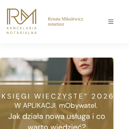
Przejdź
do
treści
Renata Mikulewicz
notariusz