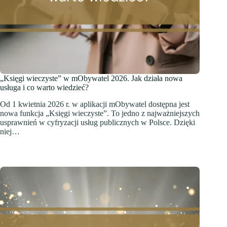
„Księgi wieczyste” w mObywatel 2026. Jak działa nowa
usługa i co warto wiedzieć?
Od 1 kwietnia 2026 r. w aplikacji mObywatel dostępna jest
nowa funkcja „Księgi wieczyste”. To jedno z najważniejszych
usprawnień w cyfryzacji usług publicznych w Polsce. Dzięki
niej…