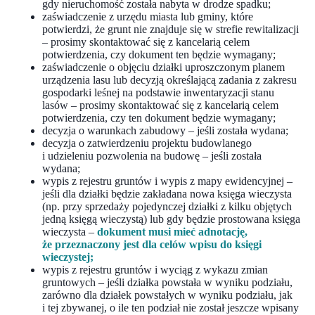
gdy nieruchomość została nabyta w drodze spadku;
zaświadczenie z urzędu miasta lub gminy, które
potwierdzi, że grunt nie znajduje się w strefie rewitalizacji
– prosimy skontaktować się z kancelarią celem
potwierdzenia, czy dokument ten będzie wymagany;
zaświadczenie o objęciu działki uproszczonym planem
urządzenia lasu lub decyzją określającą zadania z zakresu
gospodarki leśnej na podstawie inwentaryzacji stanu
lasów – prosimy skontaktować się z kancelarią celem
potwierdzenia, czy ten dokument będzie wymagany;
decyzja o warunkach zabudowy – jeśli została wydana;
decyzja o zatwierdzeniu projektu budowlanego
i udzieleniu pozwolenia na budowę – jeśli została
wydana;
wypis z rejestru gruntów i wypis z mapy ewidencyjnej –
jeśli dla działki będzie zakładana nowa księga wieczysta
(np. przy sprzedaży pojedynczej działki z kilku objętych
jedną księgą wieczystą) lub gdy będzie prostowana księga
wieczysta –
dokument musi mieć adnotację,
że przeznaczony jest dla celów wpisu do księgi
wieczystej;
wypis z rejestru gruntów i wyciąg z wykazu zmian
gruntowych – jeśli działka powstała w wyniku podziału,
zarówno dla działek powstałych w wyniku podziału, jak
i tej zbywanej, o ile ten podział nie został jeszcze wpisany