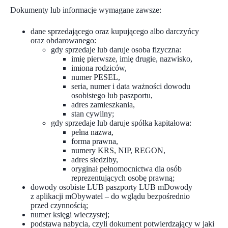
Dokumenty lub informacje wymagane zawsze:
dane sprzedającego oraz kupującego albo darczyńcy
oraz obdarowanego:
gdy sprzedaje lub daruje osoba fizyczna:
imię pierwsze, imię drugie, nazwisko,
imiona rodziców,
numer PESEL,
seria, numer i data ważności dowodu
osobistego lub paszportu,
adres zamieszkania,
stan cywilny;
gdy sprzedaje lub daruje spółka kapitałowa:
pełna nazwa,
forma prawna,
numery KRS, NIP, REGON,
adres siedziby,
oryginał pełnomocnictwa dla osób
reprezentujących osobę prawną;
dowody osobiste LUB paszporty LUB mDowody
z aplikacji mObywatel – do wglądu bezpośrednio
przed czynnością;
numer księgi wieczystej;
podstawa nabycia, czyli dokument potwierdzający w jaki