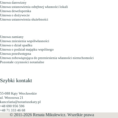
Umowa darowizny
Umowa ustanowienia odrębnej własności lokali
Umowa deweloperska
Umowa o dożywocie
Umowa ustanowienia służebności
Umowa zamiany
Umowa zniesienia współwłasności
Umowa o dział spadku
Umowa o podział majątku wspólnego
Umowa przedwstępna
Umowa zobowiązująca do przeniesienia własności nieruchomości
Pozostałe czynności notarialne
Szybki kontakt
55-088 Kąty Wrocławskie
ul. Wrzosowa 21
kancelaria@notariuszkaty.pl
+48 690 956 596
+48 71 333 46 68
© 2011-2026 Renata Mikulewicz. Wszelkie prawa